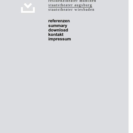
residenztheater münchen
staatstheater augsburg
staatstheater wiesbaden